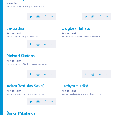
Manažer
jan.prokupek@infinityprotection.cz
Jakub Jíra
Ulugbek Hafizov
Konzultant
Konzultant
jakub.jira@infinityprotection.cz
ulugbek.hafizov@infinityprotection.cz
Richard Skořepa
Konzultant
richard.skorepa@infinityprotection.cz
Adam Rostislav Ševců
Jáchym Hladký
Konzultant
Konzultant
adam.sevcu@infinityprotection.cz
jachym.hladky@infinityprotection.cz
Šimon Mikulanda