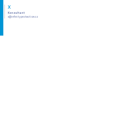
X
Konzultant
x@infinityprotection.cz