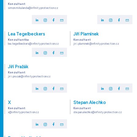
Konzultant
simon.mikulanda@infinityprotection.cz
Lea Tegelbeckers
Jiří Plamínek
Konzultantka
Konzultant
lea.tegelbeckers@infinityprotection.cz
jiri.plaminek@infinityprotection.cz
Jiří Pražák
Konzultant
jiri.prazak@infinityprotection.cz
X
Stepan Alechko
Konzultant
Konzultant
x@infinityprotection.cz
stepan.alechko@infinityprotection.cz