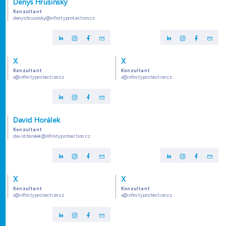
Denys Hrušinský
Konzultant
denys.hrusinsky@infinityprotection.cz
X
X
Konzultant
Konzultant
x@infinityprotection.cz
x@infinityprotection.cz
David Horálek
Konzultant
david.horalek@infinityprotection.cz
X
X
Konzultant
Konzultant
x@infinityprotection.cz
x@infinityprotection.cz