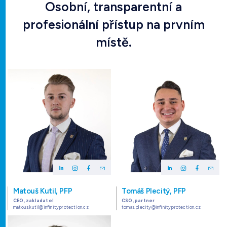
Osobní, transparentní a
profesionální přístup na prvním
místě.
Matouš Kutil, PFP
Tomáš Plecitý, PFP
CEO, zakladatel
CSO, partner
matous.kutil@infinityprotection.cz
tomas.plecity@infinityprotection.cz