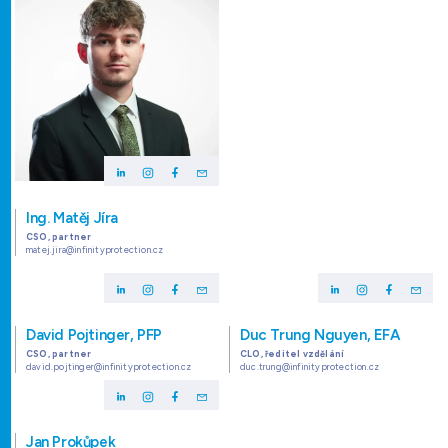
Ing. Matěj Jíra
CSO, partner
matej.jira@infinityprotection.cz
David Pojtinger, PFP
Duc Trung Nguyen, EFA
CSO, partner
CLO, ředitel vzdělání
david.pojtinger@infinityprotection.cz
duc.trung@infinityprotection.cz
Jan Prokůpek